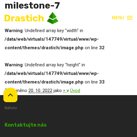
milestone-7
MENU
Warning
: Undefined array key "width" in
/data/web/virtuals/147749/virtual/www/wp-
content/themes/drastich/image.php
on line
32
Warning
: Undefined array key "height" in
/data/web/virtuals/147749/virtual/www/wp-
content/themes/drastich/image.php
on line
33
Zveřejněno
20. 10. 2022
jako
×
v
Úvod
Nahoru
Kontaktujte nás