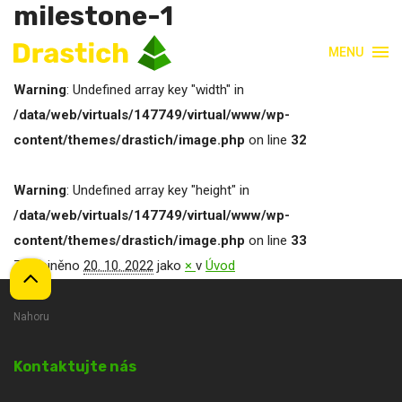
milestone-1
MENU
Warning
: Undefined array key "width" in
/data/web/virtuals/147749/virtual/www/wp-
content/themes/drastich/image.php
on line
32
Warning
: Undefined array key "height" in
/data/web/virtuals/147749/virtual/www/wp-
content/themes/drastich/image.php
on line
33
Zveřejněno
20. 10. 2022
jako
×
v
Úvod
Nahoru
Kontaktujte nás